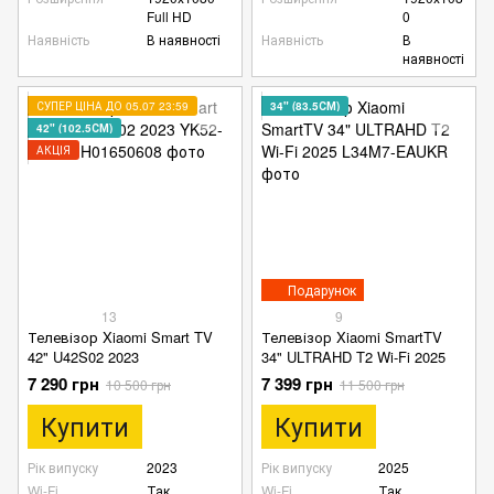
Full HD
0
Наявність
В наявності
Наявність
В
наявності
СУПЕР ЦІНА ДО 05.07 23:59
34" (83.5СМ)
42" (102.5СМ)
АКЦІЯ
Подарунок
13
9
Телевізор Xiaomi Smart TV
Телевізор Xiaomi SmartTV
42" U42S02 2023
34" ULTRAHD T2 Wi-Fi 2025
7 290 грн
7 399 грн
10 500 грн
11 500 грн
Купити
Купити
Рік випуску
2023
Рік випуску
2025
Wi-Fi
Так
Wi-Fi
Так