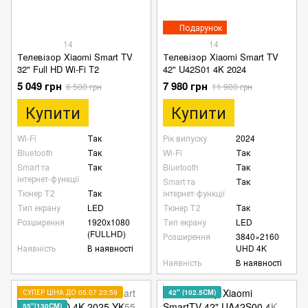
Подарунок
14
14
Телевізор Xiaomi Smart TV
Телевізор Xiaomi Smart TV
32" Full HD Wi-Fi T2
42" U42S01 4K 2024
5 049 грн
7 980 грн
6 500 грн
11 900 грн
Купити
Купити
Wi-Fi
Так
Рік випуску
2024
Bluetooth
Так
Wi-Fi
Так
Smart та
Так
Bluetooth
Так
інтернет-функції
Smart та
Так
Тюнер Т2
Так
інтернет-функції
Тип екрану
LED
Тюнер Т2
Так
Розширення
1920x1080
Тип екрану
LED
(FULLHD)
Розширення
3840×2160
Наявність
В наявності
UHD 4K
Наявність
В наявності
СУПЕР ЦІНА ДО 05.07 23:59
42" (102.5СМ)
55"(130СМ)