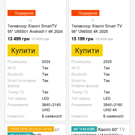
Подарунок
Подарунок
13
9
Телевізор Xiaomi SmartTV
Телевізор Xiaomi Smart TV
55" U55S01 Android11 4K 2024
56" U56S00 4K 2025
13 499 грн
15 199 грн
17 900 грн
18 900 грн
Купити
Купити
Рік випуску
2024
Рік випуску
2025
Wi-Fi
Так
Wi-Fi
Так
Bluetooth
Так
Bluetooth
Так
Smart та інтернет-
Так
Smart та
Так
функції
інтернет-функції
Тюнер Т2
Так
Тюнер Т2
Так
Тип екрану
LED
Тип екрану
LED
Розширення
3840×2160
Розширення
3840×2160
UHD
UHD 4K
Наявність
В наявності
Наявність
В наявності
СУПЕР ЦІНА ДО 05.07 23:59
60" (145.5СМ)
45" (110.5СМ)