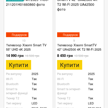
Подарунок
Подарунок
10
9
Телевізор Xiaomi Smart TV
Телевізор Xiaomi SmartTV
55" UHD 4K 2025
42" UA42S00 4K T2 Wi-Fi 2025
14 990 грн
8 450 грн
16 500 грн
13 500 грн
Купити
Купити
Рік випуску
2025
Рік випуску
2025
Wi-Fi
Так
Wi-Fi
Так
Bluetooth
Так
Bluetooth
Так
Smart та
Так
Smart та інтернет-
Так
інтернет-функції
функції
Тюнер Т2
Так
Тюнер Т2
Так
Тип екрану
LED
Тип екрану
LED