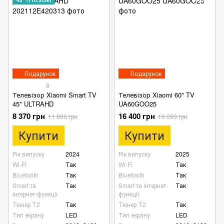
Подарунок
Подарунок
8
Телевізор Xiaomi Smart TV
Телевізор Xiaomi 60" TV
45" ULTRAHD
UA60GOO25
8 370 грн
16 400 грн
11 800 грн
19 090 грн
Купити
Купити
Рік випуску
2024
Рік випуску
2025
Wi-Fi
Так
Wi-Fi
Так
Bluetooth
Так
Bluetooth
Так
Smart та
Так
Smart та інтернет-
Так
інтернет-функції
функції
Тюнер Т2
Так
Тюнер Т2
Так
Тип екрану
LED
Тип екрану
LED