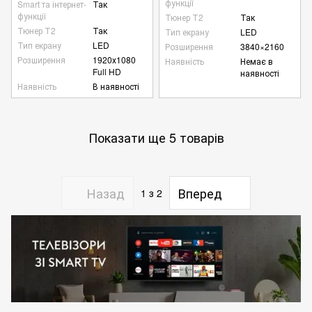
функції
Smart та інтернет-
Так
функції
Тюнер Т2
Так
Тюнер Т2
Так
Тип екрану
LED
Тип екрану
LED
Розширення
3840×2160
Розширення
1920х1080
Наявність
Немає в
Full HD
наявності
Наявність
В наявності
Показати ще 5 товарів
Назад
Вперед
1
з 2