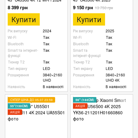
8 399 грн
9 150 грн
13 750 грн
Купити
Купити
Рік випуску
2024
Рік випуску
2025
Wi-Fi
Так
Wi-Fi
Так
Bluetooth
Так
Bluetooth
Так
Smart та інтернет-
Так
Smart та
Так
функції
інтернет-функції
Тюнер Т2
Так
Тюнер Т2
Так
Тип екрану
LED
Тип екрану
LED
Розширення
3840×2160
Розширення
3840×2160
UHD
UHD 4K
Наявність
В наявності
Наявність
В наявності
СУПЕР ЦІНА ДО 05.07 23:59
56" (144СМ)
55"(130СМ)
АКЦІЯ
АКЦІЯ