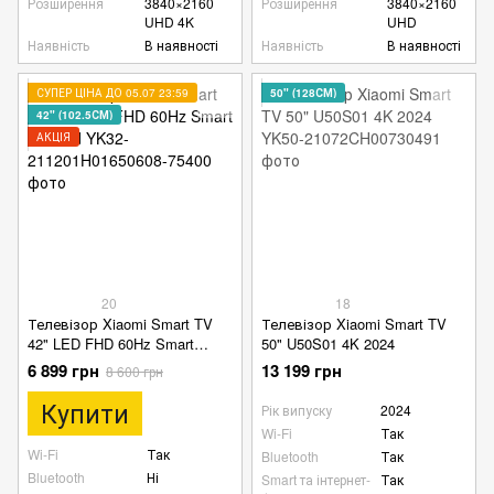
Розширення
3840×2160
Розширення
3840×2160
UHD 4K
UHD
Наявність
В наявності
Наявність
В наявності
СУПЕР ЦІНА ДО 05.07 23:59
50" (128СМ)
42" (102.5СМ)
АКЦІЯ
20
18
Телевізор Xiaomi Smart TV
Телевізор Xiaomi Smart TV
42" LED FHD 60Hz Smart
50" U50S01 4K 2024
Android
6 899 грн
13 199 грн
8 600 грн
Купити
Рік випуску
2024
Wi-Fi
Так
Wi-Fi
Так
Bluetooth
Так
Bluetooth
Ні
Smart та інтернет-
Так