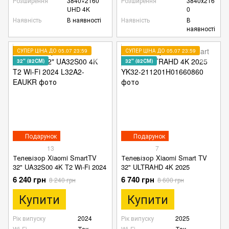
Розширення
3840×2160
Розширення
3840х216
UHD 4K
0
Наявність
В наявності
Наявність
В
наявності
СУПЕР ЦІНА ДО 05.07 23:59
СУПЕР ЦІНА ДО 05.07 23:59
32" (82СМ)
32" (82СМ)
Подарунок
Подарунок
13
7
Телевізор Xiaomi SmartTV
Телевізор Xiaomi Smart TV
32" UA32S00 4K T2 Wi-Fi 2024
32" ULTRAHD 4K 2025
6 240 грн
6 740 грн
8 240 грн
8 600 грн
Купити
Купити
Рік випуску
2024
Рік випуску
2025
Wi-Fi
Так
Wi-Fi
Так