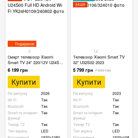
АКЦІЯ
Подарунок
3
12
Смарт телевізор Xiaomi
Телевізор Xiaomi Smart TV
Smart TV 24" 220/12V U24S00
32" U32S02 2023
Full HD Android Wi-Fi
6 199 грн
5 799 грн
7 649 грн
Купити
Купити
Рік випуску
2026
Рік випуску
2023
Wi-Fi
Так
Wi-Fi
Так
Bluetooth
Так
Bluetooth
Так
Smart та інтернет-
Так
Smart та інтернет-
Так
функції
функції
Тюнер Т2
Так
Тюнер Т2
Так
Тип екрану
LED
Тип екрану
LED
Розширення
1920х1080
Розширення
1920х108