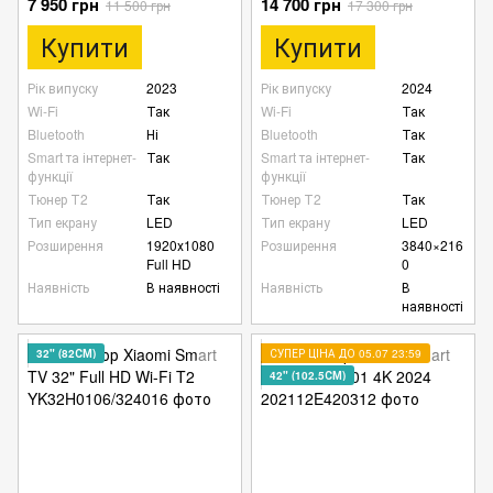
7 950 грн
14 700 грн
11 500 грн
17 300 грн
Купити
Купити
Рік випуску
2023
Рік випуску
2024
Wi-Fi
Так
Wi-Fi
Так
Bluetooth
Ні
Bluetooth
Так
Smart та інтернет-
Так
Smart та інтернет-
Так
функції
функції
Тюнер Т2
Так
Тюнер Т2
Так
Тип екрану
LED
Тип екрану
LED
Розширення
1920х1080
Розширення
3840×216
Full HD
0
Наявність
В наявності
Наявність
В
наявності
32" (82СМ)
СУПЕР ЦІНА ДО 05.07 23:59
42" (102.5СМ)