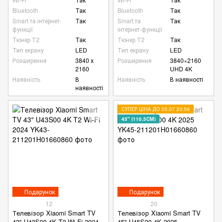
Bluetooth
Так
Bluetooth
Так
Smart та інтернет-
Так
Smart та
Так
функції
інтернет-функції
Тюнер Т2
Так
Тюнер Т2
Так
Тип екрану
LED
Тип екрану
LED
Розширення
3840 х
Розширення
3840×2160
2160
UHD 4K
Наявність
В
Наявність
В наявності
наявності
СУПЕР ЦІНА ДО 05.07 23:59
45" (110.5СМ)
Подарунок
Подарунок
12
20
Телевізор Xiaomi Smart TV
Телевізор Xiaomi Smart TV
43" U43S00 4K T2 Wi-Fi 2024
45" U45S00 4K 2025