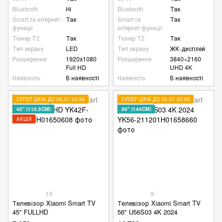
Bluetooth
Ні
Bluetooth
Так
Smart та інтернет-
Так
Smart та
Так
функції
інтернет-функції
Тюнер Т2
Так
Тюнер Т2
Так
Тип екрану
LED
Тип екрану
ЖК-дисплей
Розширення
1920х1080
Розширення
3840×2160
Full HD
UHD 4K
Наявність
В наявності
Наявність
В наявності
СУПЕР ЦІНА ДО 05.07 23:59
СУПЕР ЦІНА ДО 05.07 23:59
45" (110.5СМ)
56" (144СМ)
АКЦІЯ
19
9
Телевізор Xiaomi Smart TV
Телевізор Xiaomi Smart TV
45" FULLHD
56" U56S03 4K 2024