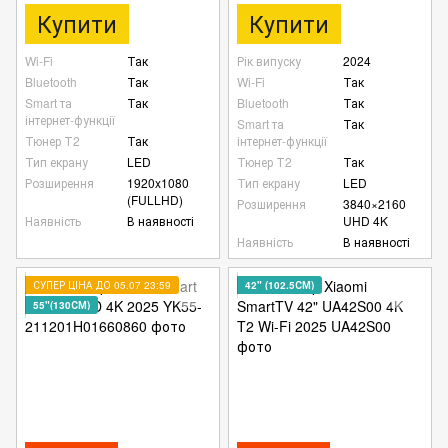
Купити
Купити
Wi-Fi
Так
Рік випуску
2024
Bluetooth
Так
Wi-Fi
Так
Smart та
Так
Bluetooth
Так
інтернет-функції
Smart та
Так
Тюнер Т2
Так
інтернет-функції
Тип екрану
LED
Тюнер Т2
Так
Розширення
1920x1080
Тип екрану
LED
(FULLHD)
Розширення
3840×2160
Наявність
В наявності
UHD 4K
Наявність
В наявності
СУПЕР ЦІНА ДО 05.07 23:59
42" (102.5СМ)
55"(130СМ)