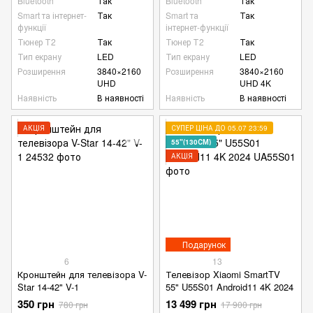
Bluetooth
Так
Bluetooth
Так
Smart та інтернет-
Так
Smart та
Так
функції
інтернет-функції
Тюнер Т2
Так
Тюнер Т2
Так
Тип екрану
LED
Тип екрану
LED
Розширення
3840×2160
Розширення
3840×2160
UHD
UHD 4K
Наявність
В наявності
Наявність
В наявності
АКЦІЯ
СУПЕР ЦІНА ДО 05.07 23:59
55"(130СМ)
АКЦІЯ
Подарунок
6
13
Кронштейн для телевізора V-
Телевізор Xiaomi SmartTV
Star 14-42" V-1
55" U55S01 Android11 4K 2024
350 грн
13 499 грн
780 грн
17 900 грн