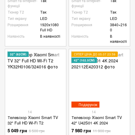
Smart та інтернет-
Так
Smart та інтернет-
Так
функції
функції
Тюнер Т2
Так
Тюнер Т2
Так
Тип екрану
LED
Тип екрану
LED
Розширення
1920х1080
Розширення
3840×216
Full HD
0
Наявність
В наявності
Наявність
В
наявності
32" (82СМ)
СУПЕР ЦІНА ДО 05.07 23:59
42" (102.5СМ)
Подарунок
14
14
Телевізор Xiaomi Smart TV
Телевізор Xiaomi Smart TV
32" Full HD Wi-Fi T2
42" U42S01 4K 2024
5 049 грн
7 980 грн
6 500 грн
11 900 грн