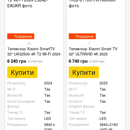
Подарунок
Подарунок
13
7
Телевізор Xiaomi SmartTV
Телевізор Xiaomi Smart TV
32" UA32S00 4K T2 Wi-Fi 2024
32" ULTRAHD 4K 2025
6 240 грн
6 740 грн
8 240 грн
8 600 грн
Купити
Купити
Рік випуску
2024
Рік випуску
2025
Wi-Fi
Так
Wi-Fi
Так
Bluetooth
Так
Bluetooth
Так
Smart та інтернет-
Так
Smart та
Так
функції
інтернет-функції
Тюнер Т2
Так
Тюнер Т2
Так
Тип екрану
LED
Тип екрану
LED
Розширення
3840 х
Розширення
3840×2160
2160
UHD 4K