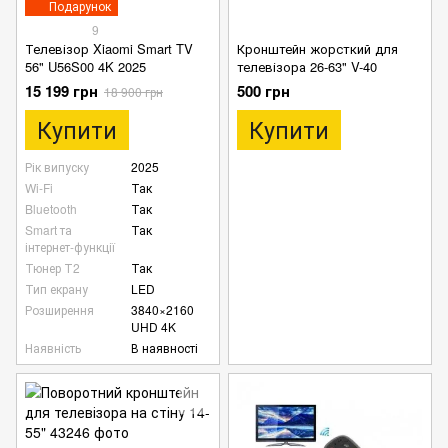
Подарунок
9
Телевізор Xiaomi Smart TV
Кронштейн жорсткий для
56" U56S00 4K 2025
телевізора 26-63" V-40
15 199 грн
500 грн
18 900 грн
Купити
Купити
Рік випуску
2025
Wi-Fi
Так
Bluetooth
Так
Smart та
Так
інтернет-функції
Тюнер Т2
Так
Тип екрану
LED
Розширення
3840×2160
UHD 4K
Наявність
В наявності