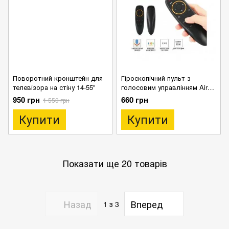
Поворотний кронштейн для
Гіроскопічний пульт з
телевізора на стіну 14-55"
голосовим управлінням Air
Mouse G10S 2.4 GHz для
950 грн
660 грн
1 550 грн
Smart TV Android
Купити
Купити
Показати ще 20 товарів
Назад
Вперед
1
з 3