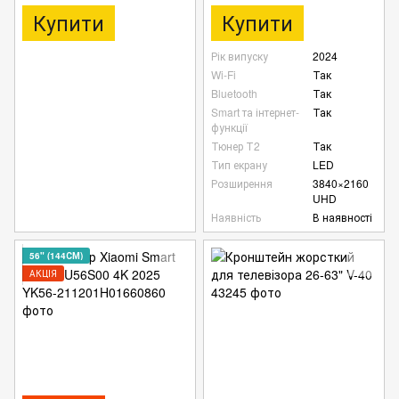
Купити
Купити
Рік випуску
2024
Wi-Fi
Так
Bluetooth
Так
Smart та інтернет-
Так
функції
Тюнер Т2
Так
Тип екрану
LED
Розширення
3840×2160
UHD
Наявність
В наявності
56" (144СМ)
АКЦІЯ