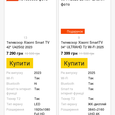
Подарунок
13
9
Телевізор Xiaomi Smart TV
Телевізор Xiaomi SmartTV
42" U42S02 2023
34" ULTRAHD T2 Wi-Fi 2025
7 290 грн
7 399 грн
10 500 грн
11 500 грн
Купити
Купити
Рік випуску
2023
Рік випуску
2025
Wi-Fi
Так
Wi-Fi
Так
Bluetooth
Ні
Bluetooth
Так
Smart та інтернет-
Так
Smart та
Так
функції
інтернет-функції
Тюнер Т2
Так
Тюнер Т2
Так
Тип екрану
LED
Тип екрану
ЖК-дисплей
Розширення
1920х1080
Розширення
3840×2160
Full HD
UHD 4K