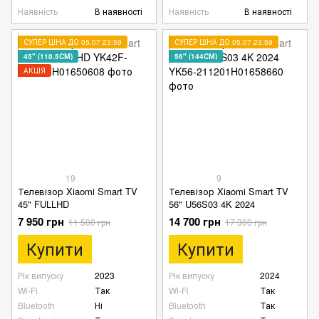
Наявність
В наявності
Наявність
В наявності
СУПЕР ЦІНА ДО 05.07 23:59
СУПЕР ЦІНА ДО 05.07 23:59
45" (110.5СМ)
56" (144СМ)
АКЦІЯ
19
9
Телевізор Xiaomi Smart TV
Телевізор Xiaomi Smart TV
45" FULLHD
56" U56S03 4K 2024
7 950 грн
14 700 грн
11 500 грн
17 300 грн
Купити
Купити
Рік випуску
2023
Рік випуску
2024
Wi-Fi
Так
Wi-Fi
Так
Bluetooth
Ні
Bluetooth
Так