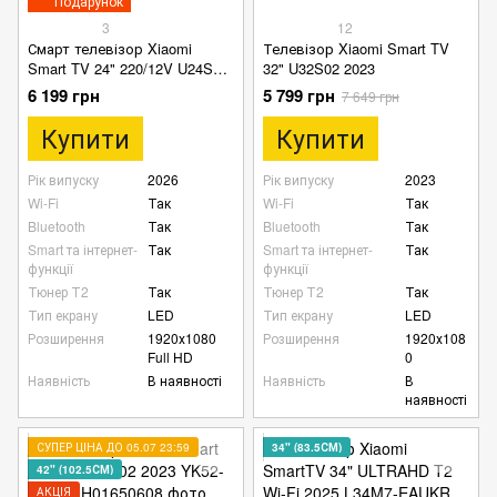
Подарунок
3
12
Смарт телевізор Xiaomi
Телевізор Xiaomi Smart TV
Smart TV 24" 220/12V U24S00
32" U32S02 2023
Full HD Android Wi-Fi
6 199 грн
5 799 грн
7 649 грн
Купити
Купити
Рік випуску
2026
Рік випуску
2023
Wi-Fi
Так
Wi-Fi
Так
Bluetooth
Так
Bluetooth
Так
Smart та інтернет-
Так
Smart та інтернет-
Так
функції
функції
Тюнер Т2
Так
Тюнер Т2
Так
Тип екрану
LED
Тип екрану
LED
Розширення
1920х1080
Розширення
1920х108
Full HD
0
Наявність
В наявності
Наявність
В
наявності
СУПЕР ЦІНА ДО 05.07 23:59
34" (83.5СМ)
42" (102.5СМ)
АКЦІЯ