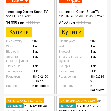
Подарунок
Подарунок
10
9
Телевізор Xiaomi Smart TV
Телевізор Xiaomi SmartTV
55" UHD 4K 2025
42" UA42S00 4K T2 Wi-Fi 2025
14 990 грн
8 450 грн
16 500 грн
13 500 грн
Купити
Купити
Рік випуску
2025
Рік випуску
2025
Wi-Fi
Так
Wi-Fi
Так
Bluetooth
Так
Bluetooth
Так
Smart та
Так
Smart та інтернет-
Так
інтернет-функції
функції
Тюнер Т2
Так
Тюнер Т2
Так
Тип екрану
LED
Тип екрану
LED
Розширення
3840×2160
Розширення
3840х216
UHD 4K
0
Наявність
В наявності
Наявність
В
наявності
СУПЕР ЦІНА ДО 05.07 23:59
СУПЕР ЦІНА ДО 05.07 23:59
32" (82СМ)
32" (82СМ)