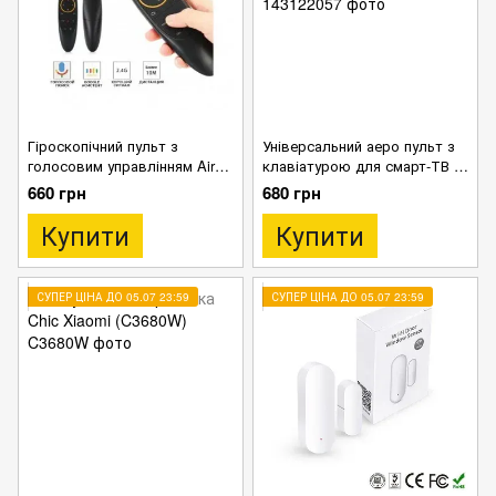
Гіроскопічний пульт з
Універсальний аеро пульт з
голосовим управлінням Air
клавіатурою для смарт-ТВ -
Mouse G10S 2.4 GHz для
приставок Air Mouse Classic
660 грн
680 грн
Smart TV Android
С120
Купити
Купити
СУПЕР ЦІНА ДО 05.07 23:59
СУПЕР ЦІНА ДО 05.07 23:59