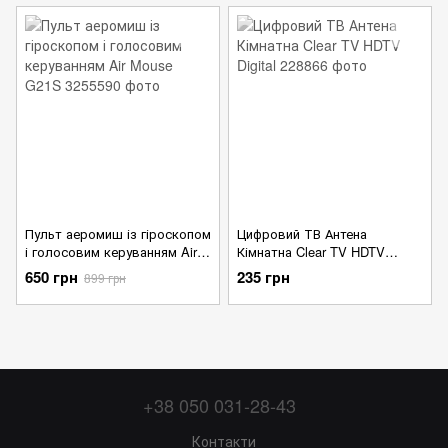
Пульт аеромиш із гіроскопом
Цифровий ТВ Антена
і голосовим керуванням Air
Кімнатна Clear TV HDTV
Mouse G21S
Digital
650 грн
235 грн
899 грн
+38 050 031-28-43
Контакти