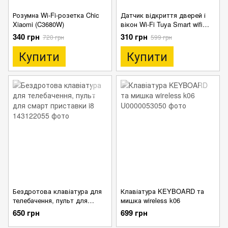
Розумна Wi-Fi-розетка Chic
Датчик відкриття дверей і
Xiaomi (C3680W)
вікон Wi-Fi Tuya Smart wifi
сигналізація
340 грн
310 грн
720 грн
599 грн
Купити
Купити
Бездротова клавіатура для
Клавіатура KEYBOARD та
телебачення, пульт для
мишка wireless k06
смарт приставки i8
650 грн
699 грн