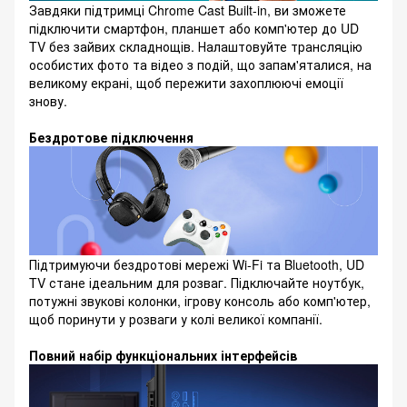
Завдяки підтримці Chrome Cast Built-in, ви зможете
підключити смартфон, планшет або комп'ютер до UD
TV без зайвих складнощів. Налаштовуйте трансляцію
особистих фото та відео з подій, що запам'яталися, на
великому екрані, щоб пережити захоплюючі емоції
знову.
Бездротове підключення
Підтримуючи бездротові мережі Wi-Fi та Bluetooth, UD
TV стане ідеальним для розваг. Підключайте ноутбук,
потужні звукові колонки, ігрову консоль або комп'ютер,
щоб поринути у розваги у колі великої компанії.
Повний набір функціональних інтерфейсів