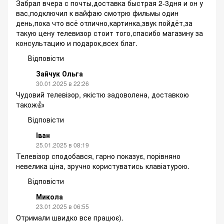
Забрал вчера с почты,доставка быстрая 2-3дня и он у
вас,подключил к вайфаю смотрю фильмы один
день,пока что всё отлично,картинка,звук пойдёт,за
такую цену телевизор стоит того,спасибо магазину за
консультацию и подарок,всех благ.
Відповісти
Зайчук Ольга
30.01.2025 в 22:26
Чудовий телевізор, якістю задоволена, доставкою
також👍
Відповісти
Іван
25.01.2025 в 08:19
Телевізор сподобався, гарно показує, порівняно
невелика ціна, зручно користуватись клавіатурою.
Відповісти
Микола
23.01.2025 в 06:55
Отримали швидко все працює).