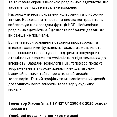
та яскравий екран з високою роздільною здатністю, що
забезпечує чудове візуальне враження.
Насолоджуйтесь яскравими кольорами та глибокими
тінями. Бездоганна чіткість та висока контрастність
забезпечуються завдяки функції HDR. Неймовірна
роздільна здатність 4K дозволяє побачити деталі, які
ви раніше не помічали.
Всі телевізори оснащені потужним процесором та
інтелектуальними функціями, такими як можливість
персональних налаштувань, підтримка популярних
стрімінгових сервісів та сумісність із підключенням до
Інтернету. Завдяки технології HDR телевізор показує
зображененя із високим динамічним діапазоном.
І, звичайно, пам'ятайте про стильний дизайн
телевізорів. Тонкий профіль та мінімалістичний дизайн
дозволяють легко вписати телевізор у будь-яку
кімнату.
Телевізор Xiaomi Smart TV 42" U42S00 4K 2025 основні
переваги :
Улюблені розваги на великому екрані