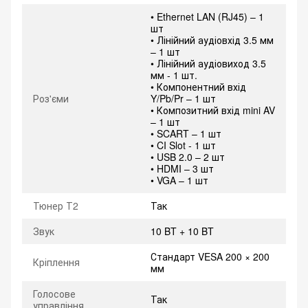
• Ethernet LAN (RJ45) – 1
шт
• Лінійний аудіовхід 3.5 мм
– 1 шт
• Лінійний аудіовиход 3.5
мм - 1 шт.
• Компонентний вхід
Роз'єми
Y/Pb/Pr – 1 шт
• Композитний вхід mini AV
– 1 шт
• SCART – 1 шт
• CI Slot - 1 шт
• USB 2.0 – 2 шт
• HDMI – 3 шт
• VGA – 1 шт
Тюнер Т2
Так
Звук
10 BT + 10 BT
Стандарт VESA 200 × 200
Кріплення
мм
Голосове
Так
управління