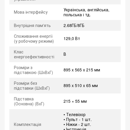
Українська, англійська,
Мова інтерфейсу
польська і тд.
Внутрішня пам'ять
2.68ГБ/8ГБ
Споживання енергії
129,0 Вт
(у робочому режимі)
Клас
В
енергоефективності
Розміри з
895 x 565 x 215 мм
підставкою (ШxВxГ)
Розміри без
895 x 510 x 65 мм
підставки (ШxВxГ)
Підставка
215 × 55 мм
(Основна) (ВxГ)
• Телевізор
• Пульт - 1 шт.
Комплектація
• Ніжки - 2 шт.
• Інструкція