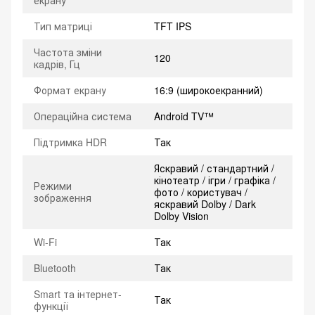
Тип матриці
TFT IPS
Частота зміни
120
кадрів, Гц
Формат екрану
16:9 (широкоекранний)
Операційна система
Android TV™
Підтримка HDR
Так
Яскравий / стандартний /
кінотеатр / ігри / графіка /
Режими
фото / користувач /
зображення
яскравий Dolby / Dark
Dolby Vision
Wi-Fi
Так
Bluetooth
Так
Smart та інтернет-
Так
функції