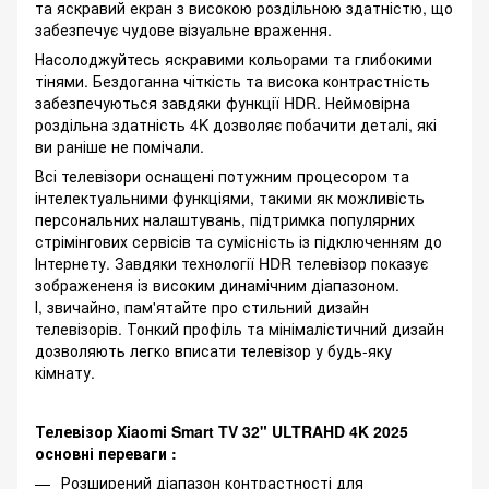
та яскравий екран з високою роздільною здатністю, що
забезпечує чудове візуальне враження.
Насолоджуйтесь яскравими кольорами та глибокими
тінями. Бездоганна чіткість та висока контрастність
забезпечуються завдяки функції HDR. Неймовірна
роздільна здатність 4K дозволяє побачити деталі, які
ви раніше не помічали.
Всі телевізори оснащені потужним процесором та
інтелектуальними функціями, такими як можливість
персональних налаштувань, підтримка популярних
стрімінгових сервісів та сумісність із підключенням до
Інтернету. Завдяки технології HDR телевізор показує
зображененя із високим динамічним діапазоном.
І, звичайно, пам'ятайте про стильний дизайн
телевізорів. Тонкий профіль та мінімалістичний дизайн
дозволяють легко вписати телевізор у будь-яку
кімнату.
Телевізор Xiaomi Smart TV 32" ULTRAHD 4K 2025
основні переваги :
Розширений діапазон контрастності для