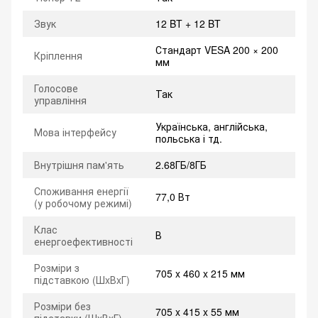
Звук
12 BT + 12 BT
Стандарт VESA 200 × 200
Кріплення
мм
Голосове
Так
управління
Українська, англійська,
Мова інтерфейсу
польська і тд.
Внутрішня пам'ять
2.68ГБ/8ГБ
Споживання енергії
77,0 Вт
(у робочому режимі)
Клас
В
енергоефективності
Розміри з
705 x 460 x 215 мм
підставкою (ШxВxГ)
Розміри без
705 x 415 x 55 мм