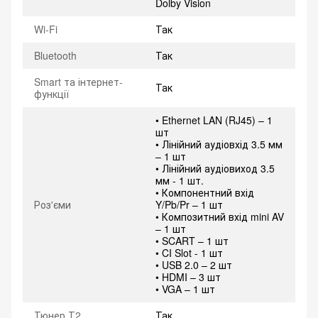
Dolby Vision
Wi-Fi
Так
Bluetooth
Так
Smart та інтернет-
Так
функції
• Ethernet LAN (RJ45) – 1
шт
• Лінійний аудіовхід 3.5 мм
– 1 шт
• Лінійний аудіовиход 3.5
мм - 1 шт.
• Компонентний вхід
Роз'єми
Y/Pb/Pr – 1 шт
• Композитний вхід mini AV
– 1 шт
• SCART – 1 шт
• CI Slot - 1 шт
• USB 2.0 – 2 шт
• HDMI – 3 шт
• VGA – 1 шт
Тюнер Т2
Так