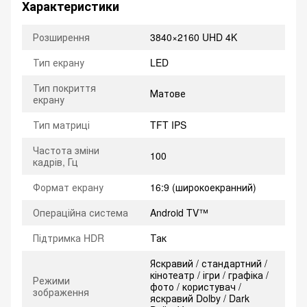
Характеристики
Розширення
3840×2160 UHD 4K
Тип екрану
LED
Тип покриття
Матове
екрану
Тип матриці
TFT IPS
Частота зміни
100
кадрів, Гц
Формат екрану
16:9 (широкоекранний)
Операційна система
Android TV™
Підтримка HDR
Так
Яскравий / стандартний /
кінотеатр / ігри / графіка /
Режими
фото / користувач /
зображення
яскравий Dolby / Dark