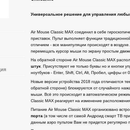
Универсальное решение для управления любы
Air Mouse Classic MAX соединил в себе гироскопич
приставок. Пульт выполняет функции традиционно
отличием - все манипуляции происходят в воздухе.
перемещать курсор мыши по экрану простым движе
На обратной стороне Air Mouse Classic MAX расп
штук
. Присутствуют не только буквы но и кнопки у
ция
ноутбуков - Enter, Shift, Ctrl, Alt, Пробел, цифры от 
Новые версии устройства 2018 года отличаются те
обратной стороне) блокируются от случайного наж
мыши. Всё это происходит в автоматическом режим
Classic MAX реагирует на изменение расположени
Питание Air Mouse Classic MAX организовано встро
порта
(в том числе от самой Андроид смарт ТВ прис
данным аэро пультом Вам не придется регулярно 