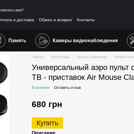
звонить вам?
плата и доставка
Обмен и возврат
Контакты
шение
Отзывы о магазине
Публичная оферта
Память
Камеры видеонаблюдения
Главная
Аксессуары
Пульты управления
Универсальны
Универсальный аэро пульт с
ТВ - приставок Air Mouse Cl
В наличии
Оставить отзыв
680 грн
Купить
Описание