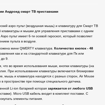
ми Андроид смарт ТВ приставками
еский аэро пульт (воздушная мышь) и клавиатуру для Смарт ТВ
й клавиатуры и мышки для управления приставками с одним
 Аэро пульт имеет 6-ти осевой гироскоп, который позволяет
нием пульта в воздухе.
оложена мини QWERTY клавиатура.
Количество кнопок - 48
правления как и на стандартной клавиатуре для Пк или
0 до 9.
м, что во время использования мыши, кнопки клавиатуры (на
атия. При использовании клавиатуры включается блокировки
е, мышь и клавиатура находятся с разных сторон, Air Mouse
я в пространстве при помощи специального датчика.
енной Li-ion батареей которая
заряжается от любого USB
тавки). Micro USB кабель входит в комплект поставки. С
покупать элементы питания.