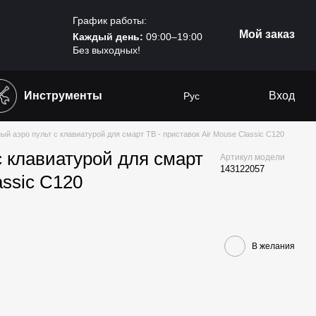
График работы:
Мой заказ
Каждый день:
09:00–19:00
Без выходных!
Инструменты
Вход
Рус
й аэро пульт с клавиатурой для смарт ТВ - приставок Air Mouse Classic С120
 клавиатурой для смарт
Артикул модели
143122057
assic С120
В желания