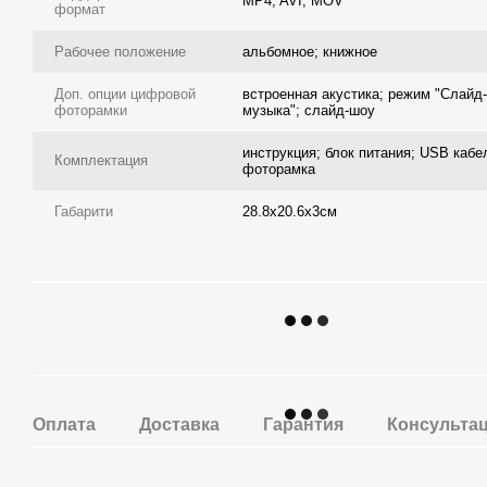
MP4; AVI; MOV
формат
Рабочее положение
альбомное; книжное
Доп. опции цифровой
встроенная акустика; режим "Слайд
фоторамки
музыка"; слайд-шоу
инструкция; блок питания; USB кабе
Комплектация
фоторамка
Габарити
28.8х20.6х3см
Оплата
Доставка
Гарантия
Консульта