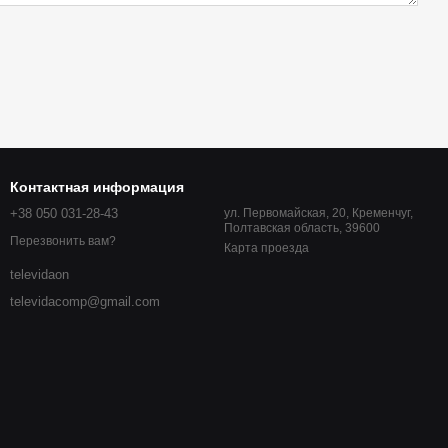
Контактная информация
+38 050 031-28-43
ул. Первомайская, 20, Кременчуг,
Полтавская область, 39600
Перезвонить вам?
Карта проезда
televidaon
televidacomp@gmail.com