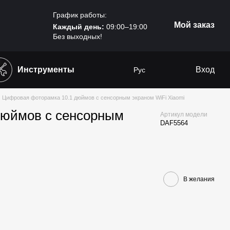
График работы:
Мой заказ
Каждый день:
09:00–19:00
Без выходных!
Инструменты
Вход
Рус
Цифровая фоторамка 10.1 дюймов с сенсорным экраном WiFi Xiaomi
дюймов с сенсорным
Артикул модели
DAF5564
В желания