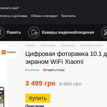
звонить вам?
плата и доставка
Обмен и возврат
Контакты
шение
Отзывы о магазине
Публичная оферта
Память
Камеры видеонаблюдения
Главная
Аксессуары
Фоторамка
Фоторамка Xiaomi
Цифровая фоторамка 10.1 
экраном WiFi Xiaomi
В наличии
Оставить отзыв
3 499 грн
4 900 грн
Купить
Описание