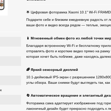
🌟 Цифровая фоторамка Xiaomi 10.1" Wi-Fi FRAM
Подарите себе и близким ежедневную радость от 
ваши фото и видео всегда рядом — теплые, эмоци
📱 Мгновенный обмен фото из любой точки ми
Благодаря встроенному Wi-Fi и бесплатному прил
отправлять фото и короткие видео прямо на рамку
которая хочет быть поближе, даже находясь далеко
🌈 Яркий сенсорный дисплей
10.1-дюймовый IPS-экран с разрешением 1280x800
углы обзора. Ваши снимки будут выглядеть так, как
ек
🔄 Автоматическое вращение и элегантный диз
Фоторамка сама адаптирует изображение под гор
лаконичный дизайн будет прекрасно подходить к л