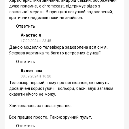
Характеристики звичайні, андроід свіжий, зображення
дуже приємне, є chromecast, підтримує відео з
локальної мережі. В принципі покупкой задоволений,
критичних недоліків поки не знайшов.
Ответить
Анастасія
17.09.2024 в 23:45
Даною моделлю телевізора задоволена вся сім'я.
Яскрава картинка та багато встроєних функції.
Ответить
Валентина
08.09.2024 в 16:26
Телевізор перший, тому про всі нюанси, як пишуть
досвідчені користувачі - кольори, баси, звук загалом -
сказати нічого не можу.
Хвилювалась за налаштування.
Все працює просто. Також зручний пульт.
Ответить