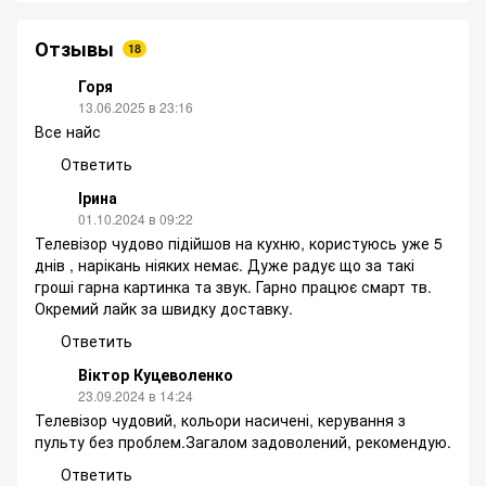
Отзывы
18
Горя
13.06.2025 в 23:16
Все найс
Ответить
Ірина
01.10.2024 в 09:22
Телевізор чудово підійшов на кухню, користуюсь уже 5
днів , нарікань ніяких немає. Дуже радує що за такі
гроші гарна картинка та звук. Гарно працює смарт тв.
Окремий лайк за швидку доставку.
Ответить
Віктор Куцеволенко
23.09.2024 в 14:24
Телевізор чудовий, кольори насичені, керування з
пульту без проблем.Загалом задоволений, рекомендую.
Ответить