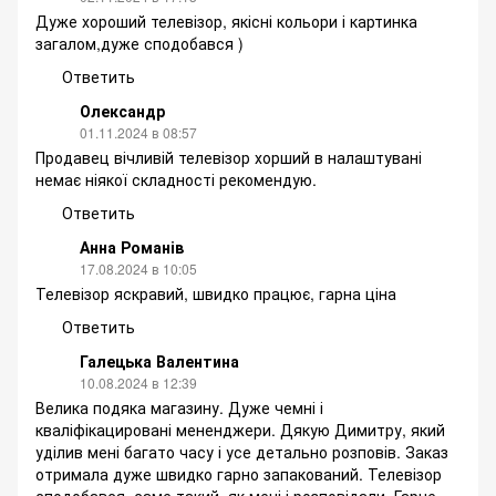
Дуже хороший телевізор, якісні кольори і картинка
загалом,дуже сподобався )
Ответить
Олександр
01.11.2024 в 08:57
Продавец вічливій телевізор хорший в налаштувані
немає ніякої складності рекомендую.
Ответить
Анна Романів
17.08.2024 в 10:05
Телевізор яскравий, швидко працює, гарна ціна
Ответить
Галецька Валентина
10.08.2024 в 12:39
Велика подяка магазину. Дуже чемні і
кваліфікацировані мененджери. Дякую Димитру, який
уділив мені багато часу і усе детально розповів. Заказ
отримала дуже швидко гарно запакований. Телевізор