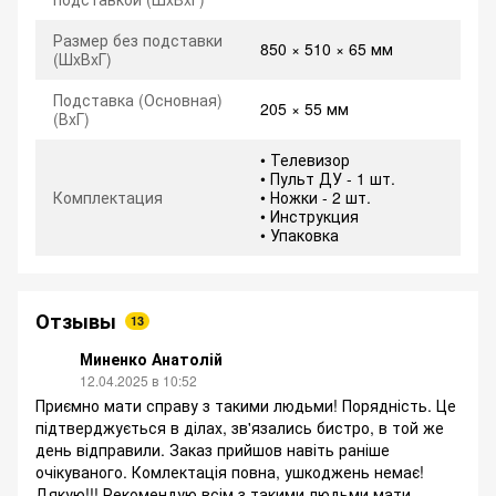
Размер без подставки
850 × 510 × 65 мм
(ШxВxГ)
Подставка (Основная)
205 × 55 мм
(ВxГ)
• Телевизор
• Пульт ДУ - 1 шт.
Комплектация
• Ножки - 2 шт.
• Инструкция
• Упаковка
Отзывы
13
Миненко Анатолій
12.04.2025 в 10:52
Приємно мати справу з такими людьми! Порядність. Це
підтверджується в ділах, зв'язались бистро, в той же
день відправили. Заказ прийшов навіть раніше
очікуваного. Комлектація повна, ушкоджень немає!
Дякую!!! Рекомендую всім з такими людьми мати