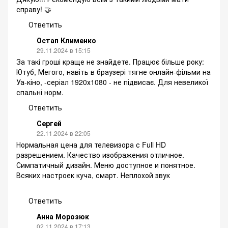
справу! 🤝
Ответить
Остап Клименко
29.11.2024 в 15:15
За такі гроші краще не знайдете. Працює більше року:
Ютуб, Мегого, навіть в браузері тягне онлайн-фільми на
Уа-кіно, -серіал 1920х1080 - не підвисає. Для невеликої
спальні норм.
Ответить
Сергей
22.11.2024 в 22:05
Нормальная цена для телевизора с Full HD
разрешением. Качество изображения отличное.
Симпатичный дизайн. Меню доступное и понятное.
Всяких настроек куча, смарт. Неплохой звук
Ответить
Анна Морозюк
02.11.2024 в 17:13