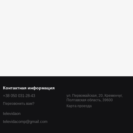
Контактная информация
+38 050 031-28-43
ул. Первомайская, 20, Кременчуг,
Полтавская область, 39600
Перезвонить вам?
Карта проезда
televidaon
televidacomp@gmail.com