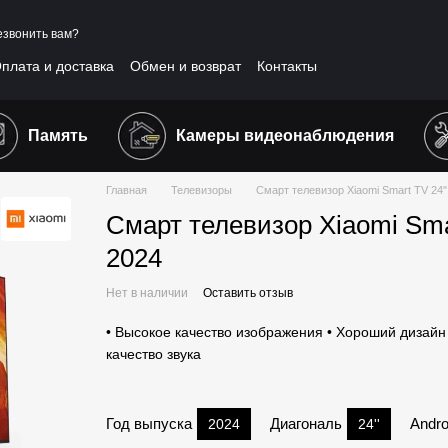
звонить вам?
плата и доставка
Обмен и возврат
Контакты
шение
Отзывы о магазине
Публичная оферта
Память
Камеры видеонаблюдения
Главная
Телевизоры
Смарт телевизор Xiaomi Smart TV 24
Смарт телевизор Xiaomi Sma
2024
Нет в наличии
Оставить отзыв
• Высокое качество изображения • Хороший дизайн
качество звука
Год выпуска
Диагональ
Andro
2024
24''