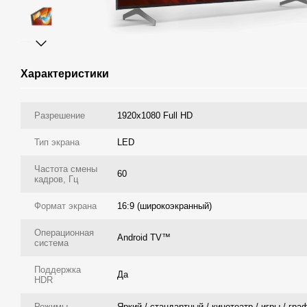
Характеристики
Разрешение
1920х1080 Full HD
Тип экрана
LED
Частота смены
60
кадров, Гц
Формат экрана
16:9 (широкоэкранный)
Операционная
Android TV™
система
Поддержка
Да
HDR
Режимы
Яркий / стандартный / кинотеатр / игры / гра