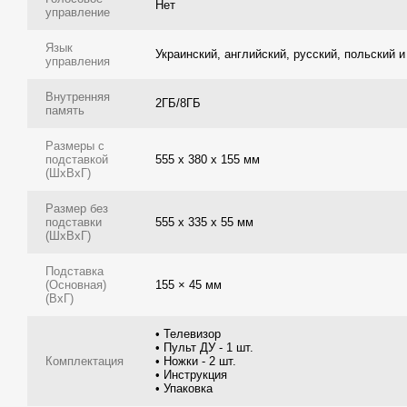
Нет
управление
Язык
Украинский, английский, русский, польский и
управления
Внутренняя
2ГБ/8ГБ
память
Размеры с
подставкой
555 х 380 х 155 мм
(ШxВxГ)
Размер без
подставки
555 х 335 х 55 мм
(ШxВxГ)
Подставка
(Основная)
155 × 45 мм
(ВxГ)
• Телевизор
• Пульт ДУ - 1 шт.
Комплектация
• Ножки - 2 шт.
• Инструкция
• Упаковка