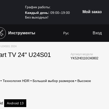
График работы:
Мой заказ
Каждый день:
09:00–19:00
Без выходных!
Инструменты
Вход
Рус
" U24S01 2024
rt TV 24" U24S01
Артикул модели
YK52H0110/240802
 • Технология HDR • Большой выбор размеров • Высокое
id
Android 13