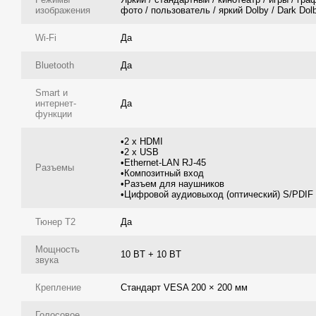
изображения
фото / пользователь / яркий Dolby / Dark Dolb
Wi-Fi
Да
Bluetooth
Да
Smart и
интернет-
Да
функции
•2 x HDMI
•2 x USB
•Ethernet-LAN RJ-45
Разъемы
•Композитный вход
•Разъем для наушников
•Цифровой аудиовыход (оптический) S/PDIF
Тюнер Т2
Да
Мощность
10 BT + 10 BT
звука
Крепление
Стандарт VESA 200 × 200 мм
Голосовое